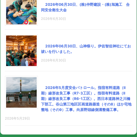
2026年06月30日、(株)仲野建設・(株)旭施工 合
同安全衛生大会
2026年6月30日
2026年06月30日、山神祭り。伊佐智佐神社にてお
祓いを行いました。
2026年6月30日
2026年5月度安全パトロール。指宿有料道路（Ⅱ
期）線形改良工事（R7-3工区）。指宿有料道路（Ⅱ
期）線形改良工事（R6-1工区）。西日本道路神之川橋
下部工。谷山第三地区区画道路築造（その8）ほか宅地
整地（その9）工事。向原野頭線側溝整備工事。
2026年5月29日