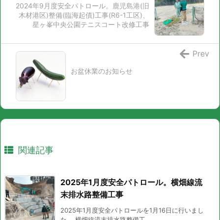
2024年9月度安全パトロール。鹿児島港(旧
木材港区)整備(臨海起債)工事(R6-1工区)、
星ヶ峯中央公園テニスコート改修工事
Prev
お盆休業のお知らせ
関連記事
2025年1月度安全パトロール。横畑線流
末排水路整備工事
2025年1月度安全パトロールを1月16日に行いまし
た。 横畑線流末排水路整備工 ...