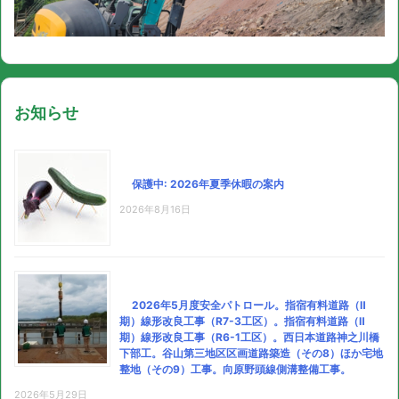
お知らせ
保護中: 2026年夏季休暇の案内
2026年8月16日
2026年5月度安全パトロール。指宿有料道路（Ⅱ
期）線形改良工事（R7-3工区）。指宿有料道路（Ⅱ
期）線形改良工事（R6-1工区）。西日本道路神之川橋
下部工。谷山第三地区区画道路築造（その8）ほか宅地
整地（その9）工事。向原野頭線側溝整備工事。
2026年5月29日