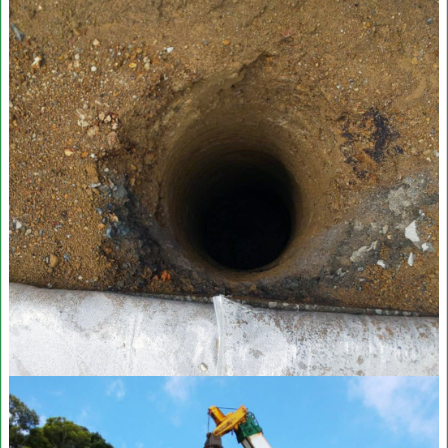
工
事
（
R
6
-
1
工
区）
3.
西
日
本
道
路
神
之
川
橋