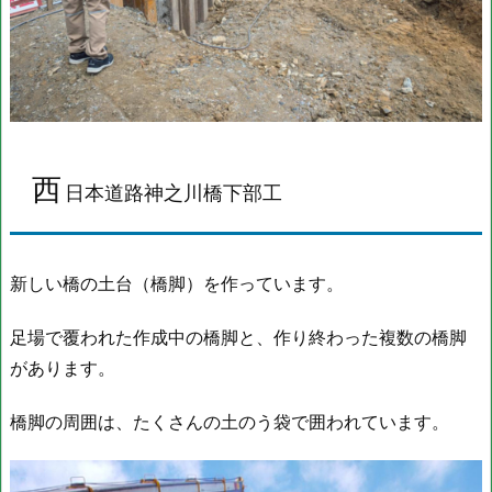
側
溝
整
備
工
事
西
日本道路神之川橋下部工
新しい橋の土台（橋脚）を作っています。
足場で覆われた作成中の橋脚と、作り終わった複数の橋脚
があります。
橋脚の周囲は、たくさんの土のう袋で囲われています。