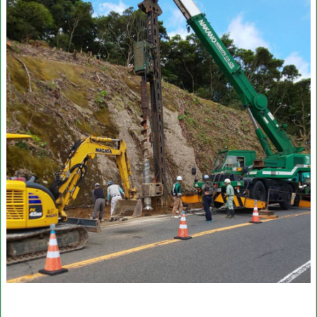
下
部
工
4.
谷
山
第
三
地
区
区
画
道
路
築
造
（そ
の