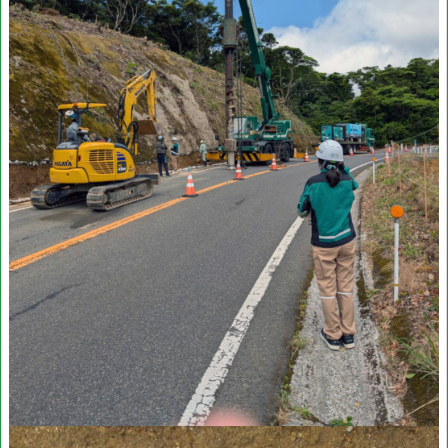
3
工
区
）
2.
指
宿
有
料
道
路
（Ⅱ
期）
線
形
改
良