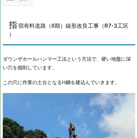
1.
指
指
宿
宿有料道路（Ⅱ期）線形改良工事（
R7-3
工区
有
）
料
道
路
ダウンザホールハンマー工法という方法で、硬い地盤に深
（Ⅱ
い穴を掘削しています。
期）
線
この穴に作業の土台となるH鋼を建込んでいきます。
形
改
良
工
事
（
R
7
-