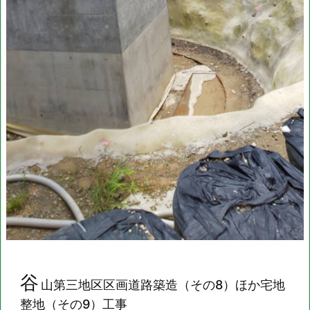
谷
山第三地区区画道路築造（その
8
）ほか宅地
整地（その
9
）
工事