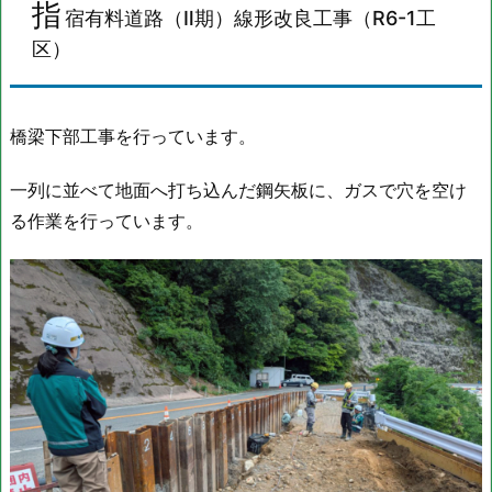
指
宿有料道路（Ⅱ期）線形改良工事（
R6-1
工
8
）
ほ
区）
か
宅
地
橋梁下部工事を行っています。
整
地
一列に並べて地面へ打ち込んだ鋼矢板に、ガスで穴を空け
（そ
る作業を行っています。
の
9
）
工
事
5.
向
原
野
頭
線