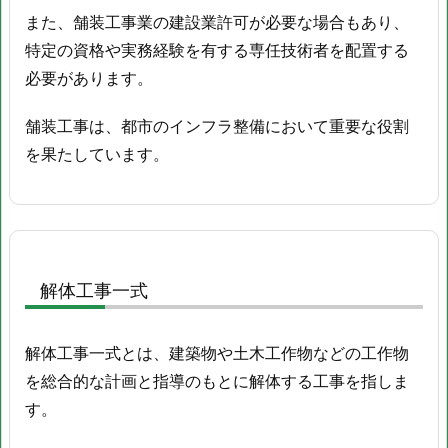
作
また、舗装工事業の建設業許可が必要な場合もあり、
業
特定の資格や実務経験を有する専任技術者を配置する
6.
必要があります。
無
振
舗装工事は、都市のインフラ整備において重要な役割
動・
を果たしています。
無
騒
音
杭
打
解体工事一式
7.
土
留
解体工事一式とは、建築物や土木工作物などの工作物
支
を総合的な計画と指導のもとに解体する工事を指しま
保
す。
工
作