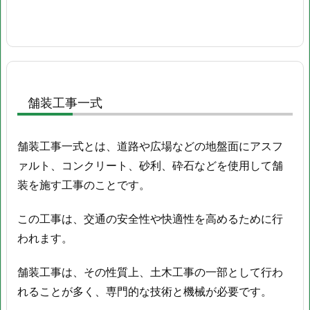
工
事
一
式
4.
舗装工事一式
推
進
工
舗装工事一式とは、道路や広場などの地盤面にアスフ
事
ァルト、コンクリート、砂利、砕石などを使用して舗
一
装を施す工事のことです。
式
5.
この工事は、交通の安全性や快適性を高めるために行
鋼
われます。
矢
板
舗装工事は、その性質上、土木工事の一部として行わ
打
れることが多く、専門的な技術と機械が必要です。
抜