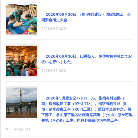
2026年06月30日、(株)仲野建設・(株)旭施工 合
同安全衛生大会
2026年6月30日
2026年06月30日、山神祭り。伊佐智佐神社にてお
祓いを行いました。
2026年6月30日
2026年5月度安全パトロール。指宿有料道路（Ⅱ
期）線形改良工事（R7-3工区）。指宿有料道路（Ⅱ
期）線形改良工事（R6-1工区）。西日本道路神之川橋
下部工。谷山第三地区区画道路築造（その8）ほか宅地
整地（その9）工事。向原野頭線側溝整備工事。
2026年5月29日