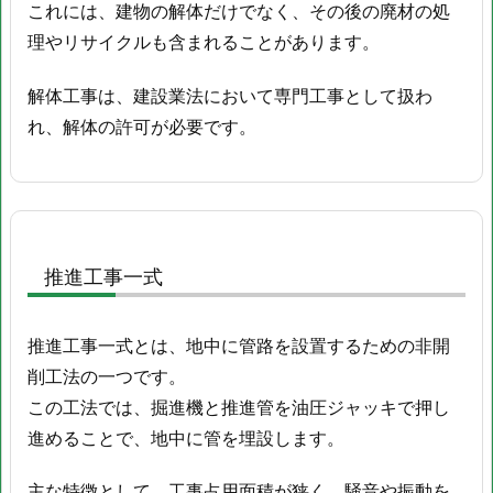
これには、建物の解体だけでなく、その後の廃材の処
業
理やリサイクルも含まれることがあります。
8.
仮
解体工事は、建設業法において専門工事として扱わ
設
れ、解体の許可が必要です。
橋
梁
架
設
工
事
推進工事一式
9.
ク
推進工事一式とは、地中に管路を設置するための非開
レ
削工法の一つです。
ー
この工法では、掘進機と推進管を油圧ジャッキで押し
ン
進めることで、地中に管を埋設します。
作
業
主な特徴として、工事占用面積が狭く、騒音や振動を