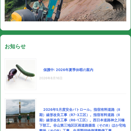
お知らせ
保護中: 2026年夏季休暇の案内
2026年8月16日
2026年5月度安全パトロール。指宿有料道路（Ⅱ
期）線形改良工事（R7-3工区）。指宿有料道路（Ⅱ
期）線形改良工事（R6-1工区）。西日本道路神之川橋
下部工。谷山第三地区区画道路築造（その8）ほか宅地
整地（その9）工事。向原野頭線側溝整備工事。