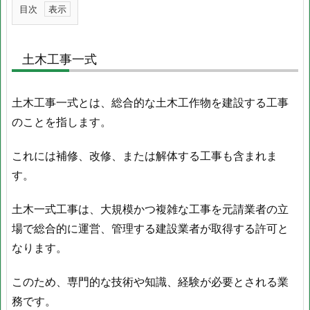
目次
1.
土
土木工事一式
木
工
事
土木工事一式とは、総合的な土木工作物を建設する工事
一
のことを指します。
式
2.
これには補修、改修、または解体する工事も含まれま
舗
す。
装
工
土木一式工事は、大規模かつ複雑な工事を元請業者の立
事
場で総合的に運営、管理する建設業者が取得する許可と
一
なります。
式
3.
このため、専門的な技術や知識、経験が必要とされる業
解
務です。
体