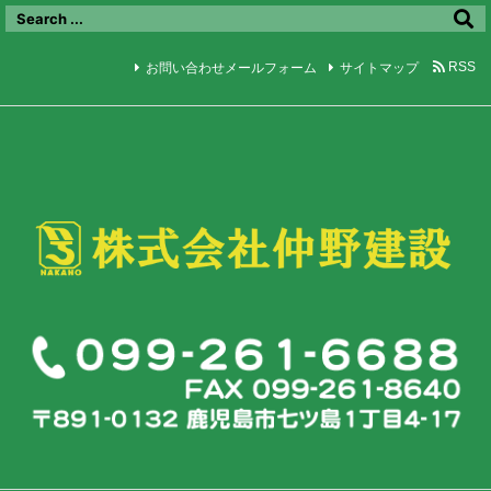
Warning
: Trying to access array offset on false in
/home/xs930358/nakano-kensetu.jp/public_html/wp-
content/themes/luxeritas/inc/json-ld.php
on line
120
お問い合わせメールフォーム
サイトマップ
RSS