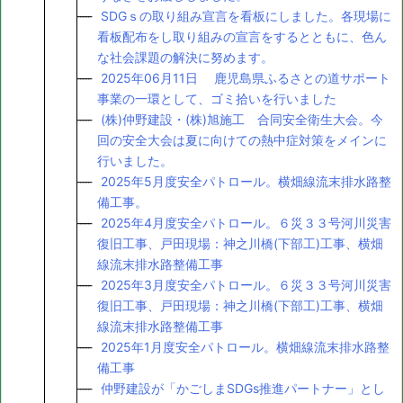
SDGｓの取り組み宣言を看板にしました。各現場に
看板配布をし取り組みの宣言をするとともに、色ん
な社会課題の解決に努めます。
2025年06月11日 鹿児島県ふるさとの道サポート
事業の一環として、ゴミ拾いを行いました
(株)仲野建設・(株)旭施工 合同安全衛生大会。今
回の安全大会は夏に向けての熱中症対策をメインに
行いました。
2025年5月度安全パトロール。横畑線流末排水路整
備工事。
2025年4月度安全パトロール。６災３３号河川災害
復旧工事、戸田現場：神之川橋(下部工)工事、横畑
線流末排水路整備工事
2025年3月度安全パトロール。６災３３号河川災害
復旧工事、戸田現場：神之川橋(下部工)工事、横畑
線流末排水路整備工事
2025年1月度安全パトロール。横畑線流末排水路整
備工事
仲野建設が「かごしまSDGs推進パートナー」とし