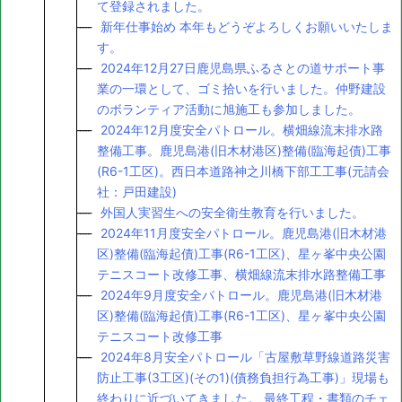
て登録されました。
新年仕事始め 本年もどうぞよろしくお願いいたしま
す。
2024年12月27日鹿児島県ふるさとの道サポート事
業の一環として、ゴミ拾いを行いました。仲野建設
のボランティア活動に旭施工も参加しました。
2024年12月度安全パトロール。横畑線流末排水路
整備工事。鹿児島港(旧木材港区)整備(臨海起債)工事
(R6-1工区)。西日本道路神之川橋下部工工事(元請会
社：戸田建設)
外国人実習生への安全衛生教育を行いました。
2024年11月度安全パトロール。鹿児島港(旧木材港
区)整備(臨海起債)工事(R6-1工区)、星ヶ峯中央公園
テニスコート改修工事、横畑線流末排水路整備工事
2024年9月度安全パトロール。鹿児島港(旧木材港
区)整備(臨海起債)工事(R6-1工区)、星ヶ峯中央公園
テニスコート改修工事
2024年8月安全パトロール「古屋敷草野線道路災害
防止工事(3工区)(その1)(債務負担行為工事)」現場も
終わりに近づいてきました。 最終工程・書類のチェ