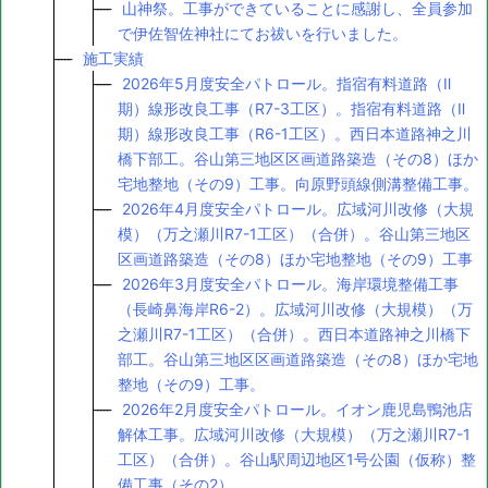
山神祭。工事ができていることに感謝し、全員参加
で伊佐智佐神社にてお祓いを行いました。
施工実績
2026年5月度安全パトロール。指宿有料道路（Ⅱ
期）線形改良工事（R7-3工区）。指宿有料道路（Ⅱ
期）線形改良工事（R6-1工区）。西日本道路神之川
橋下部工。谷山第三地区区画道路築造（その8）ほか
宅地整地（その9）工事。向原野頭線側溝整備工事。
2026年4月度安全パトロール。広域河川改修（大規
模）（万之瀬川R7-1工区）（合併）。谷山第三地区
区画道路築造（その8）ほか宅地整地（その9）工事
2026年3月度安全パトロール。海岸環境整備工事
（長崎鼻海岸R6-2）。広域河川改修（大規模）（万
之瀬川R7-1工区）（合併）。西日本道路神之川橋下
部工。谷山第三地区区画道路築造（その8）ほか宅地
整地（その9）工事。
2026年2月度安全パトロール。イオン鹿児島鴨池店
解体工事。広域河川改修（大規模）（万之瀬川R7-1
工区）（合併）。谷山駅周辺地区1号公園（仮称）整
備工事（その2）