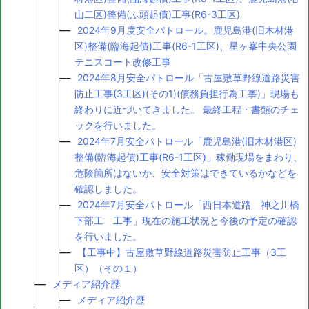
山二区)整備(ふ頭起債)工事(R6-3工区)
2024年9月度安全パトロール。鹿児島港(旧木材港
区)整備(臨海起債)工事(R6-1工区)、星ヶ峯中央公園
テニスコート改修工事
2024年8月安全パトロール「古屋敷草野線道路災害
防止工事(3工区)(その1)(債務負担行為工事)」現場も
終わりに近づいてきました。 最終工程・書類のチェ
ックを行いました。
2024年7月安全パトロール「鹿児島港(旧木材港区)
整備(臨海起債)工事(R6-1工区)」稼働現場をまわり、
危険箇所はないか、安全対策はできているかなどを
確認しました。
2024年7月安全パトロール「西日本道路 神之川橋
下部工 工事」現在の施工状況と今後の予定の確認
を行いました。
【工事中】古屋敷草野線道路災害防止工事（3工
区）（その１）
メディア紹介歴
メディア紹介歴