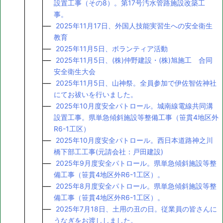
設置工事（その8）。第17号汚水管路施設改築工
事。
2025年11月17日、外国人技能実習生への安全衛生
教育
2025年11月5日、ボランティア活動
2025年11月5日、(株)仲野建設・(株)旭施工 合同
安全衛生大会
2025年11月5日、山神祭。全員参加で伊佐智佐神社
にてお祓いを行いました。
2025年10月度安全パトロール。城南線電線共同溝
設置工事。県単急傾斜施設等整備工事（笹貫4地区外
R6-1工区）
2025年10月度安全パトロール。西日本道路神之川
橋下部工工事(元請会社：戸田建設)
2025年9月度安全パトロール。県単急傾斜施設等整
備工事（笹貫4地区外R6-1工区）。
2025年8月度安全パトロール。県単急傾斜施設等整
備工事（笹貫4地区外R6-1工区）。
2025年7月18日、土用の丑の日。従業員の皆さんに
うなぎをお渡ししました。