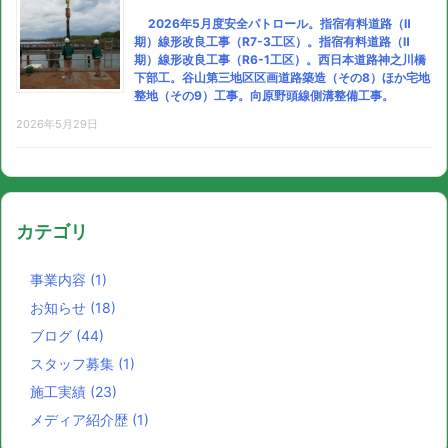
2026年5月度安全パトロール。指宿有料道路（Ⅱ
期）線形改良工事（R7-3工区）。指宿有料道路（Ⅱ
期）線形改良工事（R6-1工区）。西日本道路神之川橋
下部工。谷山第三地区区画道路築造（その8）ほか宅地
整地（その9）工事。向原野頭線側溝整備工事。
2026年5月29日
カテゴリ
事業内容
(1)
お知らせ
(18)
ブログ
(44)
スタッフ募集
(1)
施工実績
(23)
メディア紹介歴
(1)