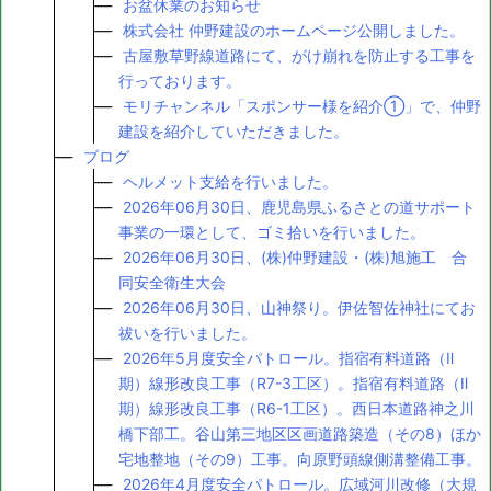
お盆休業のお知らせ
株式会社 仲野建設のホームページ公開しました。
古屋敷草野線道路にて、がけ崩れを防止する工事を
行っております。
モリチャンネル「スポンサー様を紹介①」で、仲野
建設を紹介していただきました。
ブログ
ヘルメット支給を行いました。
2026年06月30日、鹿児島県ふるさとの道サポート
事業の一環として、ゴミ拾いを行いました。
2026年06月30日、(株)仲野建設・(株)旭施工 合
同安全衛生大会
2026年06月30日、山神祭り。伊佐智佐神社にてお
祓いを行いました。
2026年5月度安全パトロール。指宿有料道路（Ⅱ
期）線形改良工事（R7-3工区）。指宿有料道路（Ⅱ
期）線形改良工事（R6-1工区）。西日本道路神之川
橋下部工。谷山第三地区区画道路築造（その8）ほか
宅地整地（その9）工事。向原野頭線側溝整備工事。
2026年4月度安全パトロール。広域河川改修（大規