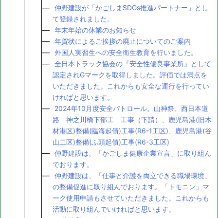
仲野建設が「かごしまSDGs推進パートナー」とし
て登録されました。
年末年始の休業のお知らせ
年賀状によるご挨拶の廃止についてのご案内
外国人実習生への安全衛生教育を行いました。
全日本トラック協会の『安全性優良事業所』として
認定されGマークを取得しました。評価では満点を
いただきました。これからも安全な運行を行ってい
ければと思います。
2024年10月度安全パトロール。山神祭、西日本道
路 神之川橋下部工 工事（下請）、鹿児島港(旧木
材港区)整備(臨海起債)工事(R6-1工区)、鹿児島港(谷
山二区)整備(ふ頭起債)工事(R6-3工区)
仲野建設は、「かごしま健康企業宣言」に取り組ん
でおります。
仲野建設は、「仕事と介護を両立できる職場環境」
の整備促進に取り組んでおります。「トモニン」マ
ーク使用申請もさせていただきました。これからも
活動に取り組んでいければと思います。