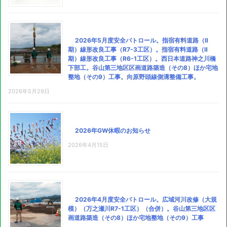
2026年5月度安全パトロール。指宿有料道路（Ⅱ
期）線形改良工事（R7-3工区）。指宿有料道路（Ⅱ
期）線形改良工事（R6-1工区）。西日本道路神之川橋
下部工。谷山第三地区区画道路築造（その8）ほか宅地
整地（その9）工事。向原野頭線側溝整備工事。
2026年5月29日
2026年GW休暇のお知らせ
2026年4月15日
2026年4月度安全パトロール。広域河川改修（大規
模）（万之瀬川R7-1工区）（合併）。谷山第三地区区
画道路築造（その8）ほか宅地整地（その9）工事