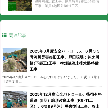
線共同溝設置工事。県単急傾斜施設等整備
工事（笹貫4地区外R6-1工区）
関連記事
2025年3月度安全パトロール。６災３３
号河川災害復旧工事、戸田現場：神之川
橋(下部工)工事、横畑線流末排水路整備
工事
2025年3月度安全パトロールを3月19日に行いました。 ６災３３号河
川災害復旧 ...
2025年12月度安全パトロール。指宿有料
道路（Ⅱ期）線形改良工事（R6-11工
区）。6災99号河川災害復旧工事。谷山