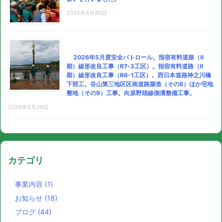
2026年6月30日
2026年5月度安全パトロール。指宿有料道路（Ⅱ
期）線形改良工事（R7-3工区）。指宿有料道路（Ⅱ
期）線形改良工事（R6-1工区）。西日本道路神之川橋
下部工。谷山第三地区区画道路築造（その8）ほか宅地
整地（その9）工事。向原野頭線側溝整備工事。
2026年5月29日
カテゴリ
事業内容
(1)
お知らせ
(18)
ブログ
(44)