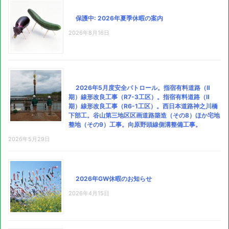
保護中: 2026年夏季休暇の案内
2026年8月16日
2026年5月度安全パトロール。指宿有料道路（Ⅱ
期）線形改良工事（R7-3工区）。指宿有料道路（Ⅱ
期）線形改良工事（R6-1工区）。西日本道路神之川橋
下部工。谷山第三地区区画道路築造（その8）ほか宅地
整地（その9）工事。向原野頭線側溝整備工事。
2026年5月29日
2026年GW休暇のお知らせ
2026年4月15日