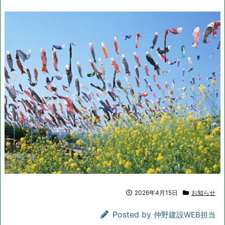
日）
～
2
0
2
6
年
0
5
月
1
0
日
（日
曜
日）
2026年4月15日
お知らせ
Posted by
仲野建設WEB担当