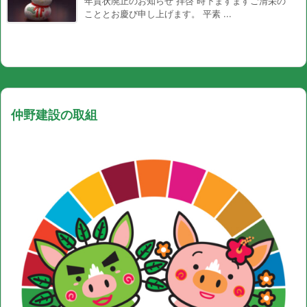
年賀状廃止のお知らせ 拝啓 時下ますますご清栄の
こととお慶び申し上げます。 平素 ...
仲野建設の取組