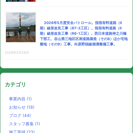
2026年5月度安全パトロール。指宿有料道路（Ⅱ
期）線形改良工事（R7-3工区）。指宿有料道路（Ⅱ
期）線形改良工事（R6-1工区）。西日本道路神之川橋
下部工。谷山第三地区区画道路築造（その8）ほか宅地
整地（その9）工事。向原野頭線側溝整備工事。
2026年5月29日
カテゴリ
事業内容
(1)
お知らせ
(18)
ブログ
(44)
スタッフ募集
(1)
施工実績
(23)