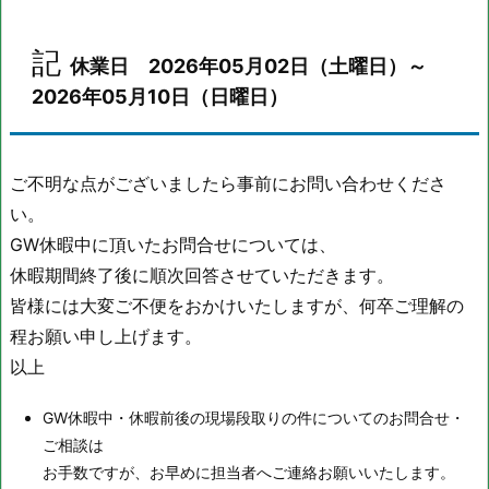
記
記
休
休業日 2026年05月02日（土曜日）～
業
2026年05月10日（日曜日）
日
2
0
ご不明な点がございましたら事前にお問い合わせくださ
2
い。
6
GW休暇中に頂いたお問合せについては、
年
0
休暇期間終了後に順次回答させていただきます。
5
皆様には大変ご不便をおかけいたしますが、何卒ご理解の
月
程お願い申し上げます。
0
以上
2
日
GW休暇中・休暇前後の現場段取りの件についてのお問合せ・
（土
ご相談は
曜
お手数ですが、お早めに担当者へご連絡お願いいたします。