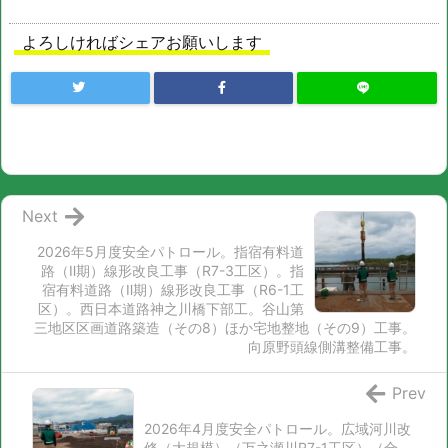
よろしければシェアお願いします
Next
2026年5月度安全パトロール。指宿有料道
路（Ⅱ期）線形改良工事（R7-3工区）。指
宿有料道路（Ⅱ期）線形改良工事（R6-1工
区）。西日本道路神之川橋下部工。谷山第
三地区区画道路築造（その8）ほか宅地整地（その9）工事。
向原野頭線側溝整備工事。
Prev
2026年4月度安全パトロール。広域河川改
修（大規模）（万之瀬川R7-1工区）（合