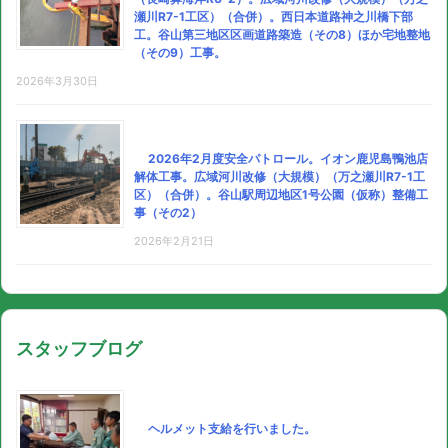
瀬川R7-1工区）（合併）。西日本道路神之川橋下部
工。谷山第三地区区画道路築造（その8）ほか宅地整地
（その9）工事。
2026年3月30日
2026年2月度安全パトロール。イオン鹿児島鴨池店
解体工事。広域河川改修（大規模）（万之瀬川R7-1工
区）（合併）。谷山駅周辺地区1号公園（仮称）整備工
事（その2）
2026年2月21日
スタッフブログ
ヘルメット支給を行いました。