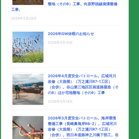
整地（その9）工事。向原野頭線側溝整備
工事。
2026年5月29日
2026年GW休暇のお知らせ
2026年4月15日
2026年4月度安全パトロール。広域河川
改修（大規模）（万之瀬川R7-1工区）
（合併）。谷山第三地区区画道路築造（そ
の8）ほか宅地整地（その9）工事
2026年4月14日
2026年3月度安全パトロール。海岸環境
整備工事（長崎鼻海岸R6-2）。広域河川
改修（大規模）（万之瀬川R7-1工区）
（合併）。西日本道路神之川橋下部工。谷