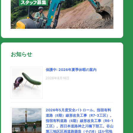
お知らせ
保護中: 2026年夏季休暇の案内
2026年8月16日
2026年5月度安全パトロール。指宿有料
道路（Ⅱ期）線形改良工事（R7-3工区）。
指宿有料道路（Ⅱ期）線形改良工事（R6-1
工区）。西日本道路神之川橋下部工。谷山
第三地区区画道路築造（その8）ほか宅地