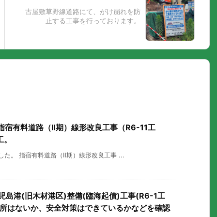
古屋敷草野線道路にて、がけ崩れを防
止する工事を行っております。
指宿有料道路（Ⅱ期）線形改良工事（R6-11工
工。
した。 指宿有料道路（Ⅱ期）線形改良工事 ...
島港(旧木材港区)整備(臨海起債)工事(R6-1工
箇所はないか、安全対策はできているかなどを確認