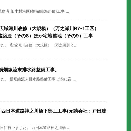
島港(旧木材港区)整備(臨海起債)工事 ...
。広域河川改修（大規模）（万之瀬川R7-1工区）
路築造（その8）ほか宅地整地（その9）工事
た。 広域河川改修（大規模）（万之瀬川R ...
。横畑線流末排水路整備工事。
た。 横畑線流末排水路整備工事 以前に案 ...
ル。西日本道路神之川橋下部工工事(元請会社：戸田建
9日に行いました。 西日本道路神之川橋 ...